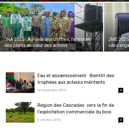
JNA 2025 : Au-delà des chiffres, l’entretien
JME 2025 
des plants au cœur des actions
«des enga
Eau et assainissement : Bientôt des
trophées aux acteurs méritants
10 novembre 2016
0
Région des Cascades: vers la fin de
l’exploitation commerciale du bois
9 octobre 2016
0