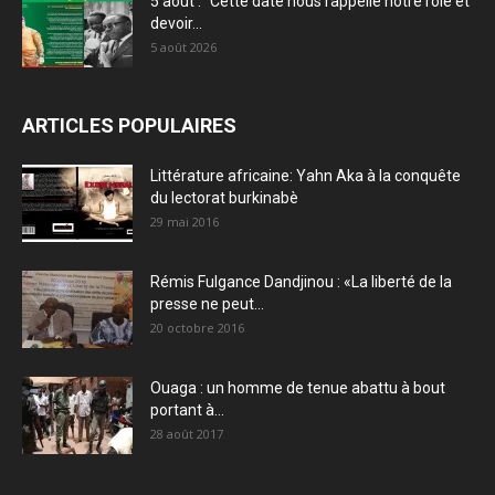
5 août : ”Cette date nous rappelle notre rôle et
devoir...
5 août 2026
ARTICLES POPULAIRES
Littérature africaine: Yahn Aka à la conquête
du lectorat burkinabè
29 mai 2016
Rémis Fulgance Dandjinou : «La liberté de la
presse ne peut...
20 octobre 2016
Ouaga : un homme de tenue abattu à bout
portant à...
28 août 2017