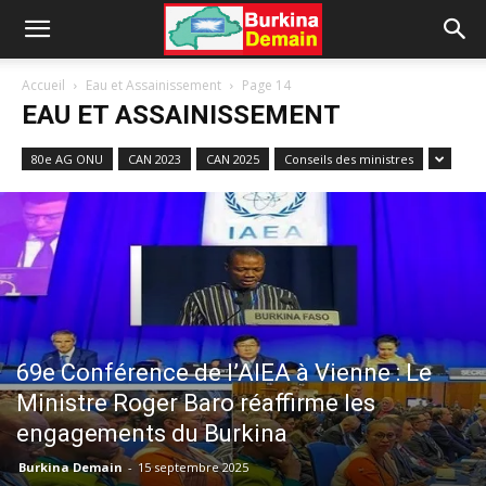
Accueil
Eau et Assainissement
Page 14
EAU ET ASSAINISSEMENT
80e AG ONU
CAN 2023
CAN 2025
Conseils des ministres
69e Conférence de l’AIEA à Vienne : Le
Ministre Roger Baro réaffirme les
engagements du Burkina
Burkina Demain
-
15 septembre 2025