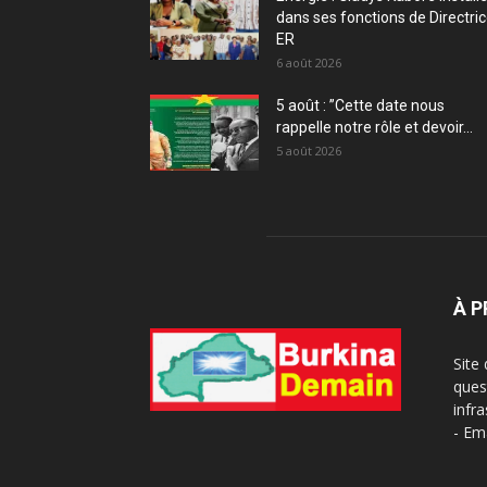
dans ses fonctions de Directri
ER
6 août 2026
5 août : ”Cette date nous
rappelle notre rôle et devoir...
5 août 2026
À 
Site
ques
infra
- Em