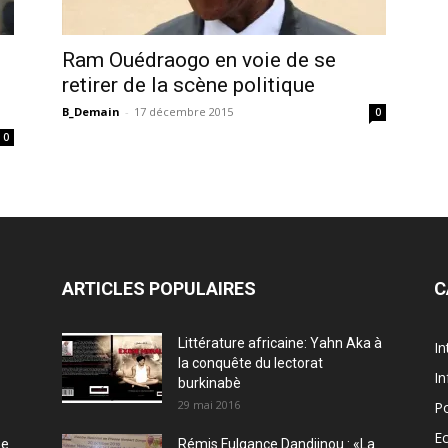
Ram Ouédraogo en voie de se
retirer de la scène politique
B_Demain
-
17 décembre 2015
0
0
ARTICLES POPULAIRES
C
Littérature africaine: Yahn Aka à
In
la conquête du lectorat
In
burkinabè
29 mai 2016
Po
E
ée
Rémis Fulgance Dandjinou : «La