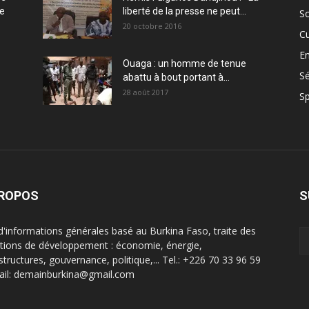
ce
liberté de la presse ne peut...
So
20 octobre 2016
Cu
En
Ouaga : un homme de tenue
Sé
abattu à bout portant à...
28 août 2017
Sp
PROPOS
S
 d'informations générales basé au Burkina Faso, traite des
tions de développement : économie, énergie,
structures, gouvernance, politique,... Tel.: +226 70 33 96 59
ail: demainburkina@gmail.com