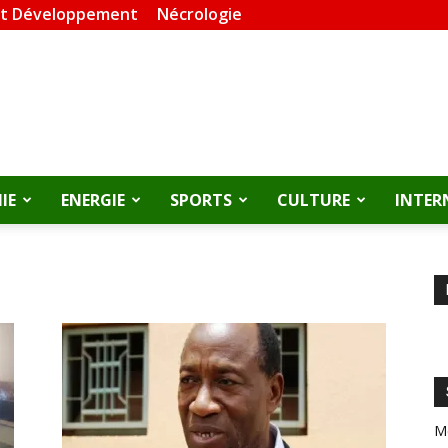
et Développement
Nécrologie
IE
ENERGIE
SPORTS
CULTURE
INTER
M