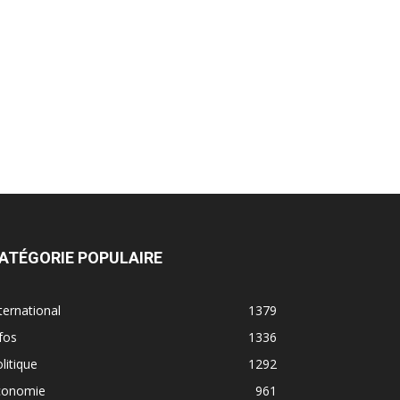
ATÉGORIE POPULAIRE
ternational
1379
fos
1336
litique
1292
conomie
961