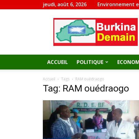
jeudi, août 6, 2026
Environnement 
Burkina
Demain
ACCUEIL
POLITIQUE
ECONOM
Accueil
Tags
RAM ouédraogo
Tag: RAM ouédraogo