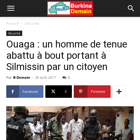
Accueil
Sécurité
Sécurité
Ouaga : un homme de tenue
abattu à bout portant à
Silmissin par un citoyen
Par
B-Demain
-
28 août 2017
0
Facebook
X
Pinterest