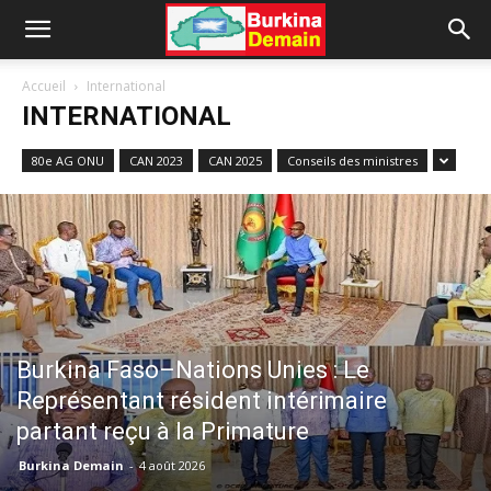
Accueil
International
INTERNATIONAL
80e AG ONU
CAN 2023
CAN 2025
Conseils des ministres
Burkina Faso–Nations Unies : Le
Représentant résident intérimaire
partant reçu à la Primature
Burkina Demain
-
4 août 2026