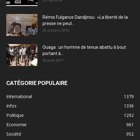
29 mai 2016
Rémis Fulgance Dandjinou : «La liberté de la
presse ne peut...
20 octobre 2016
Ouaga : un homme de tenue abattu à bout
portant à...
28 août 2017
CATÉGORIE POPULAIRE
International
1379
Infos
1336
Politique
1292
Economie
961
Société
952