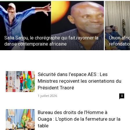
Salia Sanou, le chorégraphe qui fait rayonner la
Union afr
danse contemporaine africaine
refondatio
Sécurité dans l’espace AES : Les
Ministres reçoivent les orientations du
Président Traoré
1 juillet 2026
0
Bureau des droits de l’Homme à
Ouaga : L’option de la fermeture sur la
table