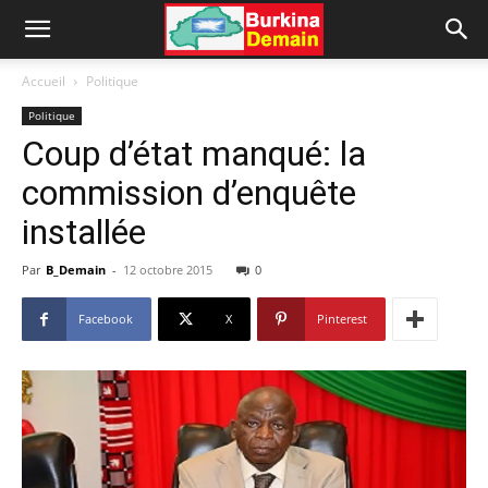
Accueil
Politique
Politique
Coup d’état manqué: la
commission d’enquête
installée
Par
B_Demain
-
12 octobre 2015
0
Facebook
X
Pinterest