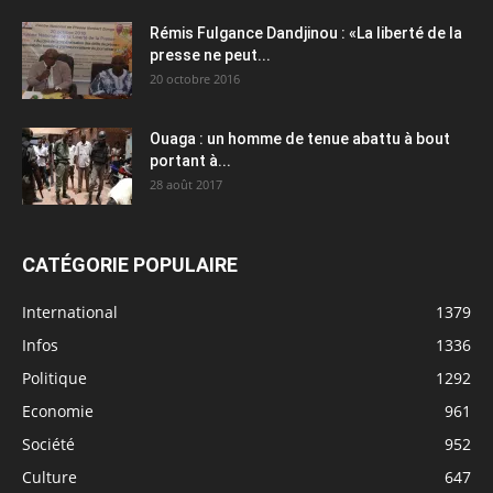
Rémis Fulgance Dandjinou : «La liberté de la
presse ne peut...
20 octobre 2016
Ouaga : un homme de tenue abattu à bout
portant à...
28 août 2017
CATÉGORIE POPULAIRE
International
1379
Infos
1336
Politique
1292
Economie
961
Société
952
Culture
647