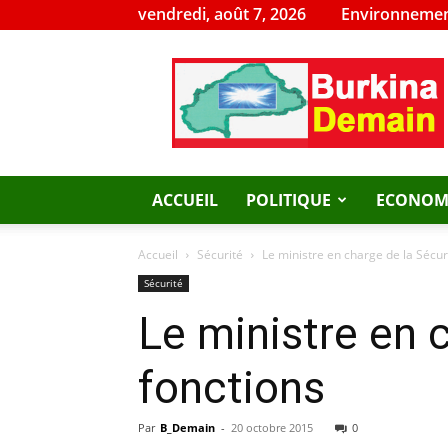
vendredi, août 7, 2026
Environnemen
Burkina
Demain
ACCUEIL
POLITIQUE
ECONOM
Accueil
Sécurité
Le ministre en charge de la Sécuri
Sécurité
Le ministre en c
fonctions
Par
B_Demain
-
20 octobre 2015
0