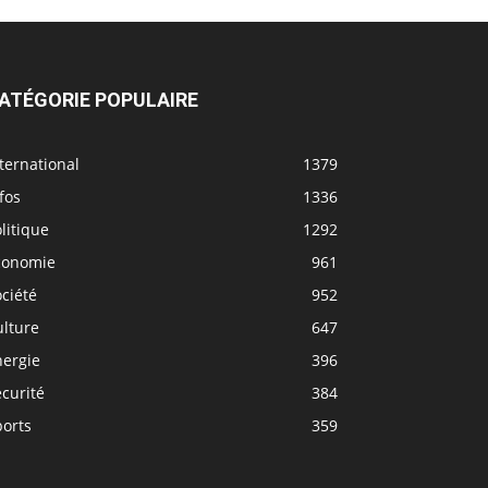
ATÉGORIE POPULAIRE
ternational
1379
fos
1336
litique
1292
conomie
961
ciété
952
ulture
647
nergie
396
curité
384
ports
359