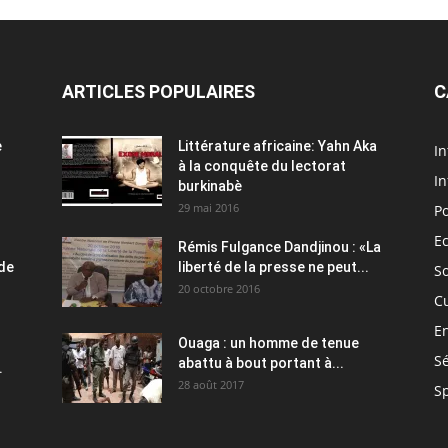
ARTICLES POPULAIRES
C
e
Littérature africaine: Yahn Aka
In
à la conquête du lectorat
In
burkinabè
29 mai 2016
Po
E
Rémis Fulgance Dandjinou : «La
 de
liberté de la presse ne peut...
So
20 octobre 2016
C
E
Ouaga : un homme de tenue
Sé
abattu à bout portant à...
.
28 août 2017
S