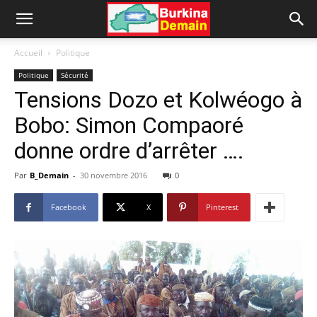
Accueil
Politique
Politique
Sécurité
Tensions Dozo et Kolwéogo à
Bobo: Simon Compaoré
donne ordre d’arrêter ….
Par
B_Demain
-
30 novembre 2016
0
Facebook
X
Pinterest