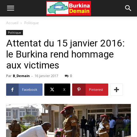
Accueil
Politique
Politique
Attentat du 15 janvier 2016:
le Burkina rend hommage
aux victimes
Par
B_Demain
-
16 janvier 2017
0
Facebook
X
Pinterest