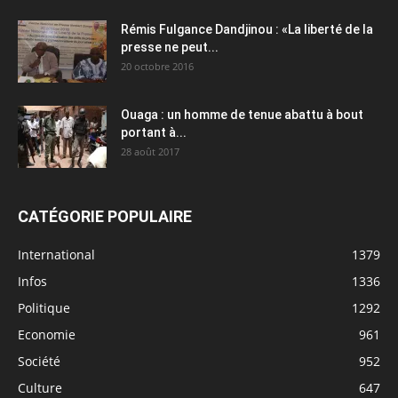
Rémis Fulgance Dandjinou : «La liberté de la
presse ne peut...
20 octobre 2016
Ouaga : un homme de tenue abattu à bout
portant à...
28 août 2017
CATÉGORIE POPULAIRE
International
1379
Infos
1336
Politique
1292
Economie
961
Société
952
Culture
647