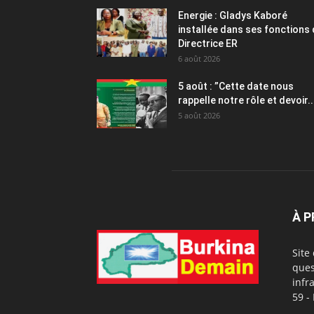
Energie : Gladys Kaboré
installée dans ses fonctions
Directrice ER
6 août 2026
5 août : ”Cette date nous
rappelle notre rôle et devoir..
5 août 2026
À 
Site
ques
infr
59 -