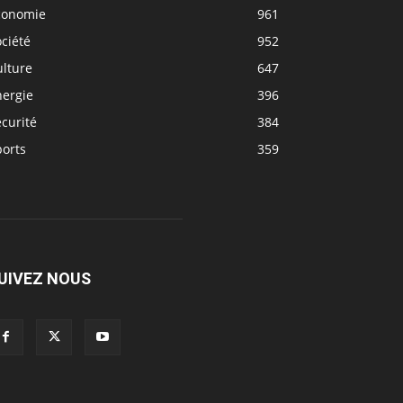
conomie
961
ciété
952
ulture
647
nergie
396
curité
384
ports
359
UIVEZ NOUS