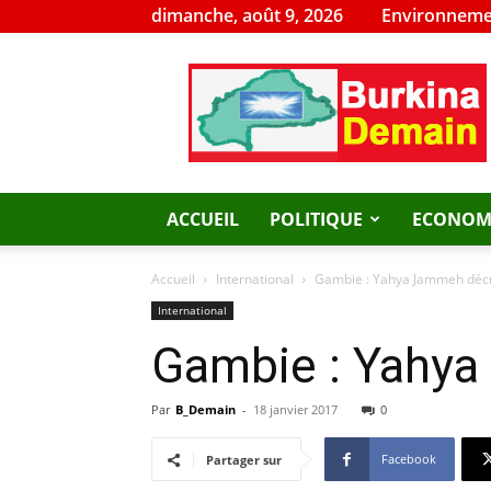
dimanche, août 9, 2026
Environneme
Burkina
Demain
ACCUEIL
POLITIQUE
ECONOM
Accueil
International
Gambie : Yahya Jammeh décrè
International
Gambie : Yahya
Par
B_Demain
-
18 janvier 2017
0
Facebook
Partager sur