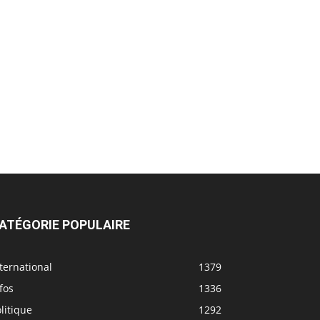
ATÉGORIE POPULAIRE
ternational
1379
fos
1336
litique
1292