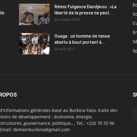
E
Rémis Fulgance Dandjinou : «La
 de
liberté de la presse ne peut...
So
20 octobre 2016
C
E
Ouaga : un homme de tenue
Sé
abattu à bout portant à...
.
28 août 2017
S
PROPOS
S
 d'informations générales basé au Burkina Faso, traite des
tions de développement : économie, énergie,
astructures, gouvernance, politique,... Tel.: +226 70 33 96
 Email: demainburkina@gmail.com