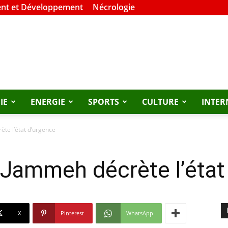
nt et Développement
Nécrologie
IE
ENERGIE
SPORTS
CULTURE
INTER
te l’état d’urgence
 Jammeh décrète l’état
X
Pinterest
WhatsApp