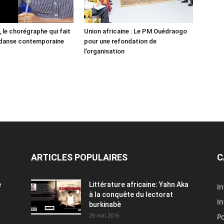
 le chorégraphe qui fait
Union africaine : Le PM Ouédraogo
 danse contemporaine
pour une refondation de
l’organisation
ARTICLES POPULAIRES
C
e
Littérature africaine: Yahn Aka
In
à la conquête du lectorat
In
burkinabè
29 mai 2016
Po