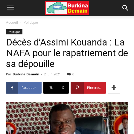
Accueil
Politique
Politique
Décès d’Assimi Kouanda : La
NAFA pour le rapatriement de
sa dépouille
Par
Burkina Demain
-
2 juin 2021
0
Facebook
X
Pinterest