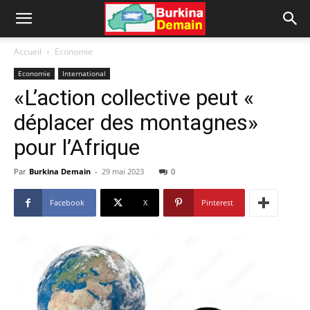
Accueil
Economie
Economie
International
«L’action collective peut «
déplacer des montagnes»
pour l’Afrique
Par
Burkina Demain
-
29 mai 2023
0
Facebook
X
Pinterest