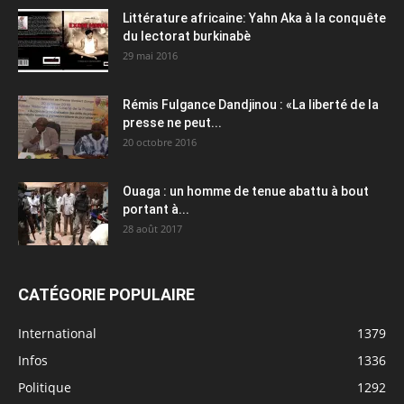
Littérature africaine: Yahn Aka à la conquête
du lectorat burkinabè
29 mai 2016
Rémis Fulgance Dandjinou : «La liberté de la
presse ne peut...
20 octobre 2016
Ouaga : un homme de tenue abattu à bout
portant à...
28 août 2017
CATÉGORIE POPULAIRE
International
1379
Infos
1336
Politique
1292