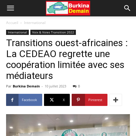
Accueil
International
International
Voix & Voies Transition 2022
Transitions ouest-africaines :
La CEDEAO regrette une
coopération limitée avec ses
médiateurs
Par
Burkina Demain
-
10 juillet 2023
0
Facebook
X
Pinterest