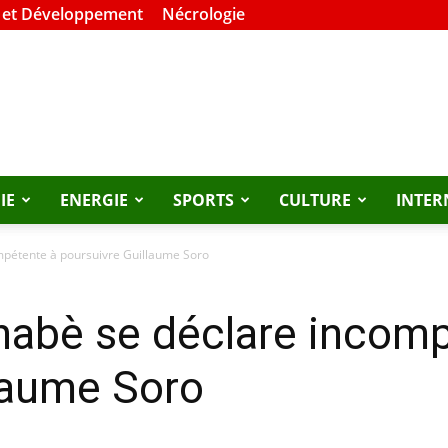
 et Développement
Nécrologie
IE
ENERGIE
SPORTS
CULTURE
INTER
ompétente à poursuivre Guillaume Soro
inabè se déclare incom
laume Soro