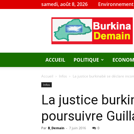
samedi, août 8, 2026
Environnement
Burkina
Demain
ACCUEIL
POLITIQUE
ECONOM
Accueil
Infos
La justice burkinabè se déclare inc
Infos
La justice burk
poursuivre Guil
Par
B_Demain
-
7 juin 2016
0