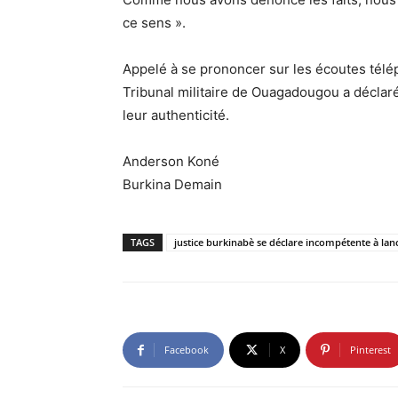
ce sens ».
Appelé à se prononcer sur les écoutes tél
Tribunal militaire de Ouagadougou a déclar
leur authenticité.
Anderson Koné
Burkina Demain
TAGS
justice burkinabè se déclare incompétente à la
Facebook
X
Pinterest