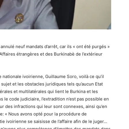
annulé neuf mandats d’arrêt, car ils « ont été purgés »
Affaires étrangères et des Burkinabè de l’extérieur
 nationale ivoirienne, Guillaume Soro, voilà ce qu’il
 sujet et les obstacles juridiques tels qu’aucun Etat
rales et multilatérales qui lient le Burkina et les
s le code judiciaire, l’extradition n’est pas possible en
ur des infractions qui leur sont connexes, ainsi qu’en
dire: « Nous avons opté pour la procédure de
e ivoirienne se saisisse de l’affaire afin de le juger…
 n’avons plus compétence d’émettre des mandats dans