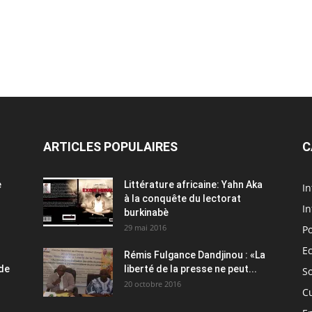
ARTICLES POPULAIRES
C
e
Littérature africaine: Yahn Aka
In
à la conquête du lectorat
In
burkinabè
29 mai 2016
Po
E
Rémis Fulgance Dandjinou : «La
 de
liberté de la presse ne peut...
So
20 octobre 2016
C