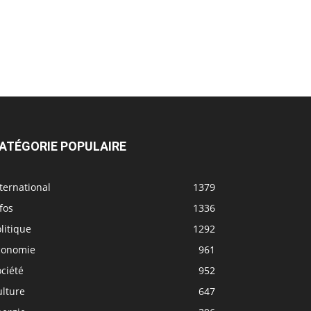
ATÉGORIE POPULAIRE
ternational
1379
fos
1336
litique
1292
conomie
961
ciété
952
ulture
647