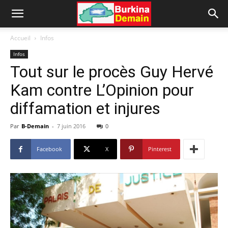
Accueil
Infos
Infos
Tout sur le procès Guy Hervé
Kam contre L’Opinion pour
diffamation et injures
Par
B-Demain
-
7 juin 2016
0
Facebook
X
Pinterest