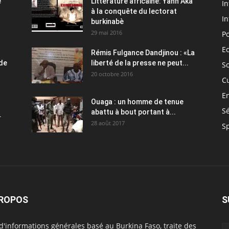
e
Littérature africaine: Yahn Aka
In
à la conquête du lectorat
In
burkinabè
29 mai 2016
Po
E
Rémis Fulgance Dandjinou : «La
 de
liberté de la presse ne peut...
So
20 octobre 2016
C
E
Ouaga : un homme de tenue
Sé
abattu à bout portant à...
.
28 août 2017
S
PROPOS
S
 d'informations générales basé au Burkina Faso, traite des