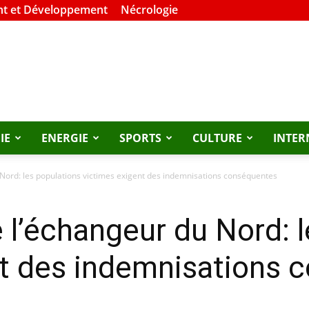
t et Développement
Nécrologie
IE
ENERGIE
SPORTS
CULTURE
INTER
 Nord: les populations victimes exigent des indemnisations conséquentes
 l’échangeur du Nord: 
nt des indemnisations 