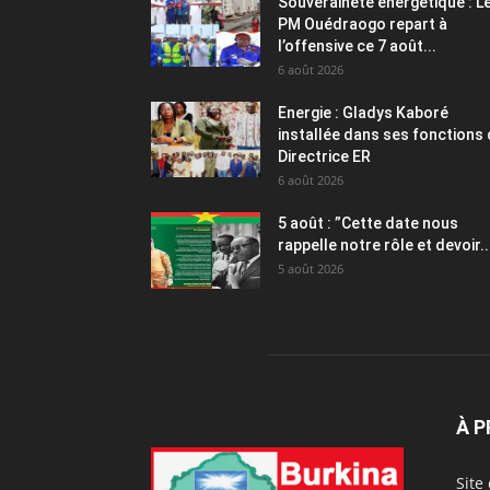
Souveraineté énergétique : L
PM Ouédraogo repart à
l’offensive ce 7 août...
6 août 2026
Energie : Gladys Kaboré
installée dans ses fonctions
Directrice ER
6 août 2026
5 août : ”Cette date nous
rappelle notre rôle et devoir..
5 août 2026
À 
Site