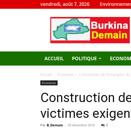
vendredi, août 7, 2026
Environnemen
Burkina
Demain
ACCUEIL
POLITIQUE
ECONOM
Accueil
Economie
Construction de l’échangeur du
Economie
Construction de
victimes exige
Par
B_Demain
-
29 décembre 2016
0