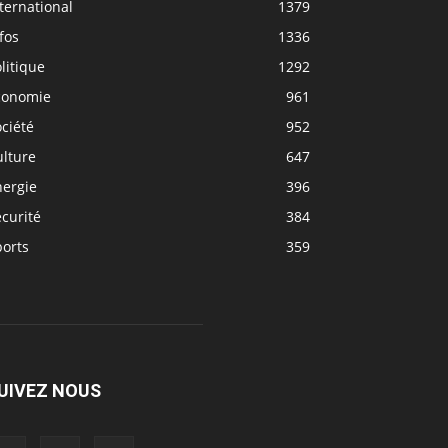
ternational
1379
fos
1336
litique
1292
conomie
961
ciété
952
ulture
647
nergie
396
curité
384
ports
359
UIVEZ NOUS