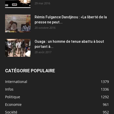
29 mai 2016
Rémis Fulgance Dandjinou : «La liberté de la
presse ne peut...
20 octobre 2016
Ouaga : un homme de tenue abattu à bout
portant à...
28 août 2017
CATÉGORIE POPULAIRE
International
1379
Infos
1336
Politique
1292
Economie
961
Société
952