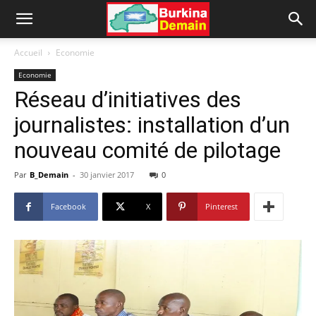
Accueil
Economie
Economie
Réseau d’initiatives des
journalistes: installation d’un
nouveau comité de pilotage
Par
B_Demain
-
30 janvier 2017
0
Facebook
X
Pinterest