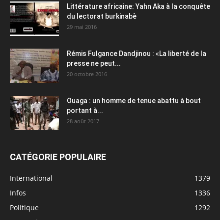
Littérature africaine: Yahn Aka à la conquête
du lectorat burkinabè
29 mai 2016
Rémis Fulgance Dandjinou : «La liberté de la
presse ne peut...
20 octobre 2016
Ouaga : un homme de tenue abattu à bout
portant à...
28 août 2017
CATÉGORIE POPULAIRE
International
1379
Infos
1336
Politique
1292