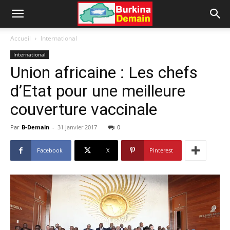
Accueil
International
International
Union africaine : Les chefs
d’Etat pour une meilleure
couverture vaccinale
Par
B-Demain
-
31 janvier 2017
0
Facebook
X
Pinterest