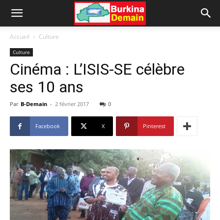
Accueil
Culture
Culture
Cinéma : L’ISIS-SE célèbre
ses 10 ans
Par
B-Demain
-
2 février 2017
0
Facebook
X
Pinterest