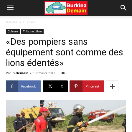
Accueil
Culture
Culture
Tribune Libre
«Des pompiers sans
équipement sont comme des
lions édentés»
Par
B-Demain
-
19 février 2017
0
Facebook
X
Pinterest