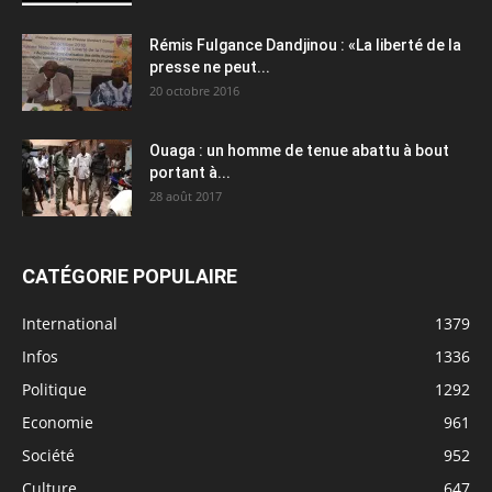
Rémis Fulgance Dandjinou : «La liberté de la
presse ne peut...
20 octobre 2016
Ouaga : un homme de tenue abattu à bout
portant à...
28 août 2017
CATÉGORIE POPULAIRE
International
1379
Infos
1336
Politique
1292
Economie
961
Société
952
Culture
647