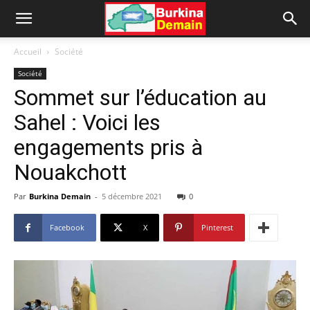
Accueil
Société
Société
Sommet sur l’éducation au
Sahel : Voici les
engagements pris à
Nouakchott
Par
Burkina Demain
-
5 décembre 2021
0
Facebook
X
Pinterest