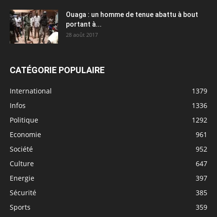
Ouaga : un homme de tenue abattu à bout
portant à...
28 août 2017
CATÉGORIE POPULAIRE
International
1379
Infos
1336
Politique
1292
Economie
961
Société
952
Culture
647
Energie
397
Sécurité
385
Sports
359