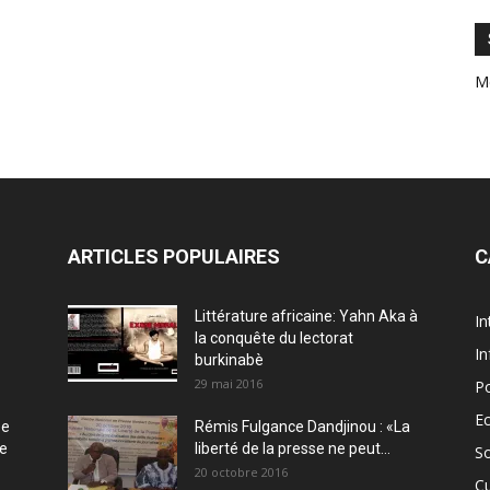
M
ARTICLES POPULAIRES
C
Littérature africaine: Yahn Aka à
In
la conquête du lectorat
In
burkinabè
29 mai 2016
Po
E
ée
Rémis Fulgance Dandjinou : «La
ce
liberté de la presse ne peut...
So
20 octobre 2016
Cu