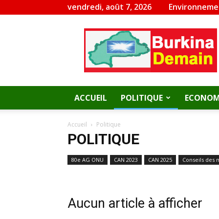
vendredi, août 7, 2026
Environneme
Burkina
Demain
ACCUEIL
POLITIQUE
ECONOM
Accueil
Politique
POLITIQUE
80e AG ONU
CAN 2023
CAN 2025
Conseils des 
Aucun article à afficher