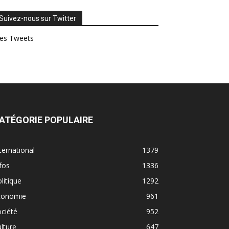
Suivez-nous sur Twitter
es Tweets
ATÉGORIE POPULAIRE
ternational
1379
fos
1336
litique
1292
conomie
961
ciété
952
lture
647