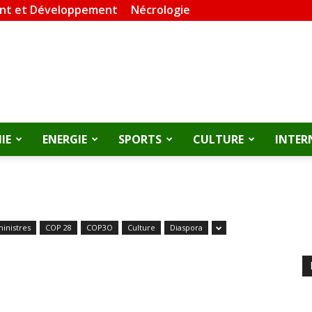
nt et Développement
Nécrologie
IE
ENERGIE
SPORTS
CULTURE
INTER
ministres
COP 28
COP3O
Culture
Diaspora