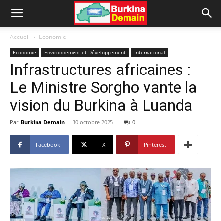
Accueil
Economie
Economie
Environnement et Développement
International
Infrastructures africaines :
Le Ministre Sorgho vante la
vision du Burkina à Luanda
Par
Burkina Demain
-
30 octobre 2025
0
Facebook
X
Pinterest