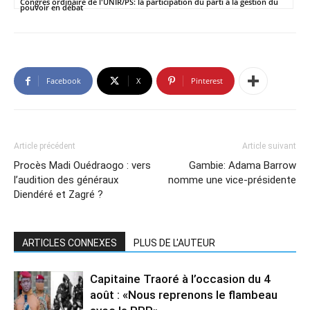
Congrès ordinaire de l'UNIR/PS: la participation du parti à la gestion du
pouvoir en débat
Facebook
X
Pinterest
Article précédent
Article suivant
Procès Madi Ouédraogo : vers
Gambie: Adama Barrow
l’audition des généraux
nomme une vice-présidente
Diendéré et Zagré ?
ARTICLES CONNEXES
PLUS DE L'AUTEUR
Capitaine Traoré à l’occasion du 4
août : «Nous reprenons le flambeau