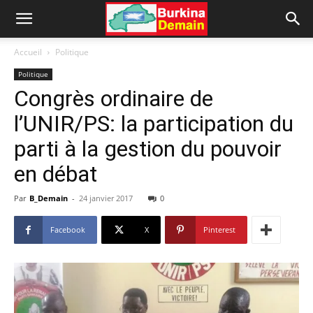
Accueil
Politique
Politique
Congrès ordinaire de
l’UNIR/PS: la participation du
parti à la gestion du pouvoir
en débat
Par
B_Demain
-
24 janvier 2017
0
Facebook
X
Pinterest