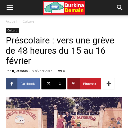
Accueil
Culture
Culture
Préscolaire : vers une grève
de 48 heures du 15 au 16
février
Par
B_Demain
-
9 février 2017
0
Facebook
X
Pinterest