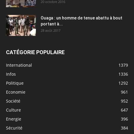
20 octobre 2016
Ouaga : un homme de tenue abattu à bout
portant à...
28 août 2017
CATÉGORIE POPULAIRE
International
1379
Infos
1336
Politique
1292
Economie
961
Société
952
Culture
647
Energie
396
Sécurité
384