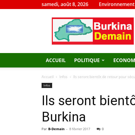
samedi, août 8, 2026
Environnement
Burkina
Demain
ACCUEIL
POLITIQUE
ECONOM
Accueil
Infos
Ils seront bientôt de retour pour séc
Infos
Ils seront bient
Burkina
Par
B-Demain
-
8 février 2017
0