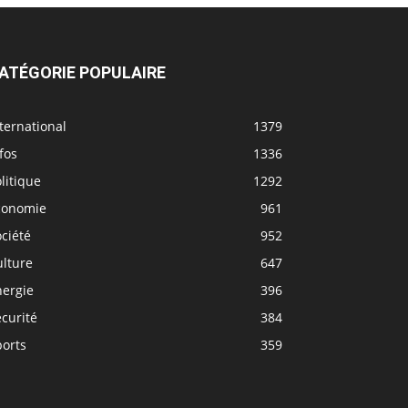
ATÉGORIE POPULAIRE
ternational
1379
fos
1336
litique
1292
conomie
961
ciété
952
ulture
647
nergie
396
curité
384
ports
359