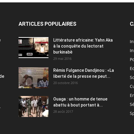
ARTICLES POPULAIRES
C
e
Littérature africaine: Yahn Aka
In
à la conquête du lectorat
In
burkinabè
29 mai 2016
Po
E
Rémis Fulgance Dandjinou : «La
 de
liberté de la presse ne peut...
So
20 octobre 2016
C
E
Ouaga : un homme de tenue
Sé
abattu à bout portant à...
.
28 août 2017
S