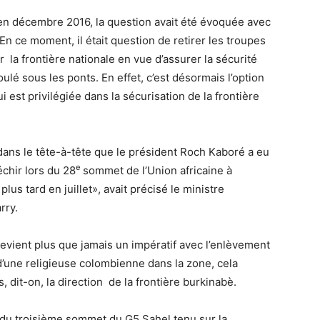
n décembre 2016, la question avait été évoquée avec
En ce moment, il était question de retirer les troupes
la frontière nationale en vue d’assurer la sécurité
lé sous les ponts. En effet, c’est désormais l’option
 est privilégiée dans la sécurisation de la frontière
ans le tête-à-tête que le président Roch Kaboré a eu
e
chir lors du 28
sommet de l’Union africaine à
lus tard en juillet», avait précisé le ministre
rry.
devient plus que jamais un impératif avec l’enlèvement
d’une religieuse colombienne dans la zone, cela
s, dit-on, la direction de la frontière burkinabè.
 du troisième sommet du G5 Sahel tenu sur la