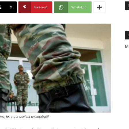
X
Pinterest
WhatsApp
M
ne, le retour devient un impératif