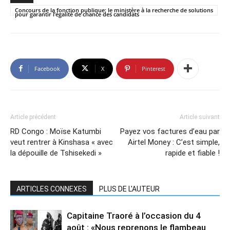
Concours de la fonction publique: le ministère à la recherche de solutions
pour garantir l’égalité de chance des candidats
Facebook
X
Pinterest
Article précédent
Article suivant
RD Congo : Moïse Katumbi
Payez vos factures d’eau par
veut rentrer à Kinshasa « avec
Airtel Money : C’est simple,
la dépouille de Tshisekedi »
rapide et fiable !
ARTICLES CONNEXES
PLUS DE L'AUTEUR
Capitaine Traoré à l’occasion du 4
août : «Nous reprenons le flambeau