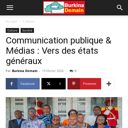
Accueil
Culture
Culture
Société
Communication publique &
Médias : Vers des états
généraux
Par
Burkina Demain
-
19 février 2024
0
Facebook
X
Pinterest