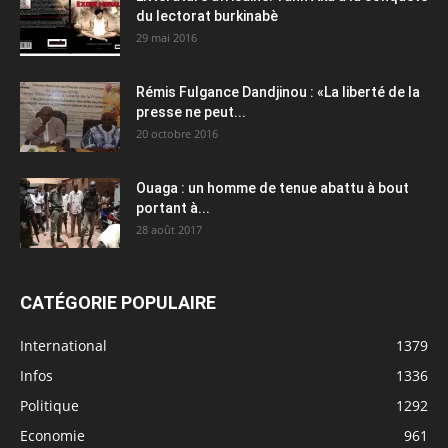
du lectorat burkinabè
29 mai 2016
Rémis Fulgance Dandjinou : «La liberté de la
presse ne peut...
20 octobre 2016
Ouaga : un homme de tenue abattu à bout
portant à...
28 août 2017
CATÉGORIE POPULAIRE
International
1379
Infos
1336
Politique
1292
Economie
961