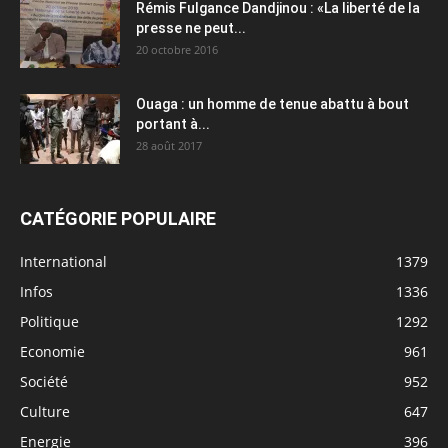
Rémis Fulgance Dandjinou : «La liberté de la
presse ne peut...
20 octobre 2016
Ouaga : un homme de tenue abattu à bout
portant à...
28 août 2017
CATÉGORIE POPULAIRE
International
1379
Infos
1336
Politique
1292
Economie
961
Société
952
Culture
647
Energie
396