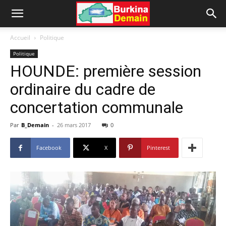
Accueil
Politique
Politique
HOUNDE: première session
ordinaire du cadre de
concertation communale
Par
B_Demain
-
26 mars 2017
0
Facebook
X
Pinterest