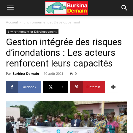
Accueil
Environnement et Développement
Environnement et Développement
Gestion intégrée des risques
d’inondations : Les acteurs
renforcent leurs capacités
Par
Burkina Demain
-
10 août 2021
0
Facebook
X
Pinterest