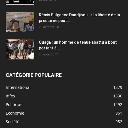
Rémis Fulgance Dandjinou : «La liberté de la
presse ne peut...
20 octobre 2016
Ouaga : un homme de tenue abattu à bout
portant à...
28 août 2017
CATÉGORIE POPULAIRE
International
1379
Infos
1336
Politique
1292
Economie
961
Société
952