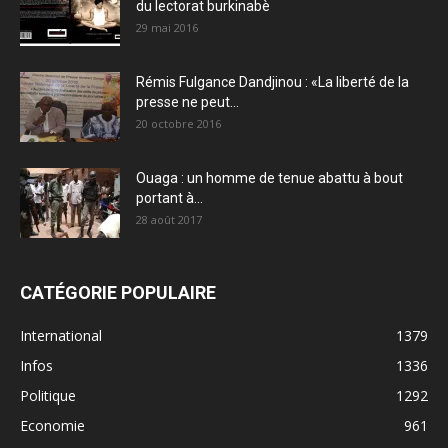
du lectorat burkinabè
29 mai 2016
Rémis Fulgance Dandjinou : «La liberté de la
presse ne peut...
20 octobre 2016
Ouaga : un homme de tenue abattu à bout
portant à...
28 août 2017
CATÉGORIE POPULAIRE
International
1379
Infos
1336
Politique
1292
Economie
961