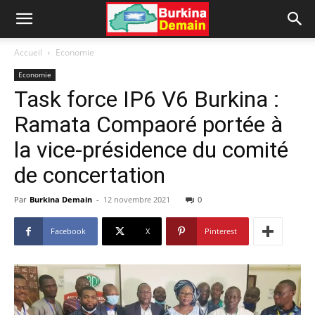
Accueil
Economie
Economie
Task force IP6 V6 Burkina :
Ramata Compaoré portée à
la vice-présidence du comité
de concertation
Par
Burkina Demain
-
12 novembre 2021
0
Facebook
X
Pinterest