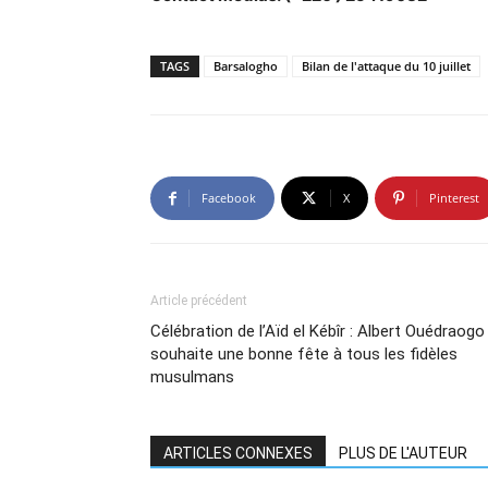
TAGS
Barsalogho
Bilan de l'attaque du 10 juillet
Facebook
X
Pinterest
Article précédent
Célébration de l’Aïd el Kébîr : Albert Ouédraogo
souhaite une bonne fête à tous les fidèles
musulmans
ARTICLES CONNEXES
PLUS DE L'AUTEUR