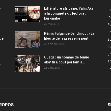
e
Littérature africaine: Yahn Aka
In
à la conquête du lectorat
In
burkinabè
29 mai 2016
Po
E
Rémis Fulgance Dandjinou : «La
 de
liberté de la presse ne peut...
So
20 octobre 2016
C
E
Ouaga : un homme de tenue
Sé
abattu à bout portant à...
.
28 août 2017
S
PROPOS
S