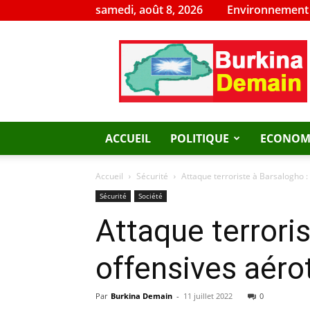
samedi, août 8, 2026
Environnement
Burkina
Demain
ACCUEIL
POLITIQUE
ECONOM
Accueil
Sécurité
Attaque terroriste à Barsalogho 
Sécurité
Société
Attaque terrori
offensives aéro
Par
Burkina Demain
-
11 juillet 2022
0