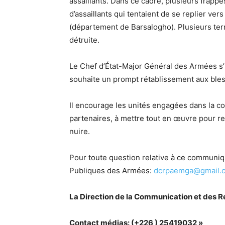
assaillants. Dans ce cadre, plusieurs frapp
d’assaillants qui tentaient de se replier ve
(département de Barsalogho). Plusieurs terro
détruite.
Le Chef d’État-Major Général des Armées s’i
souhaite un prompt rétablissement aux ble
Il encourage les unités engagées dans la co
partenaires, à mettre tout en œuvre pour ret
nuire.
Pour toute question relative à ce communiq
Publiques des Armées:
dcrpaemga@gmail.
La Direction de la Communication et des R
Contact médias: (+226 ) 25419032 »