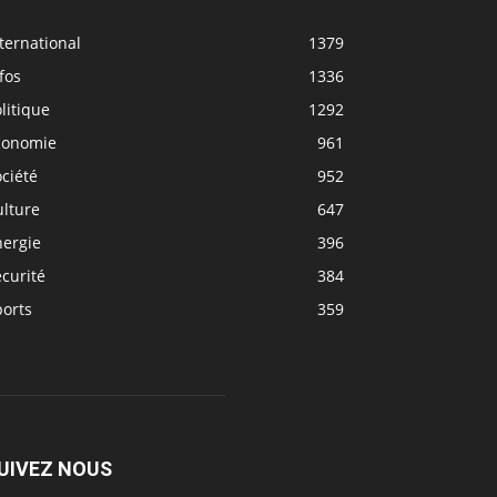
ternational
1379
fos
1336
litique
1292
conomie
961
ciété
952
ulture
647
nergie
396
curité
384
ports
359
UIVEZ NOUS