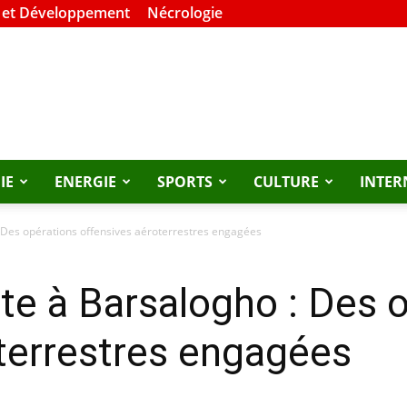
 et Développement
Nécrologie
IE
ENERGIE
SPORTS
CULTURE
INTER
: Des opérations offensives aéroterrestres engagées
ste à Barsalogho : Des 
terrestres engagées