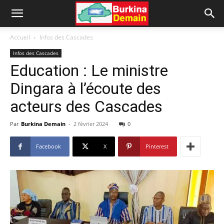
Accueil
Infos des Cascades
Infos des Cascades
Education : Le ministre
Dingara à l’écoute des
acteurs des Cascades
Par
Burkina Demain
-
2 février 2024
0
Facebook
X
Pinterest