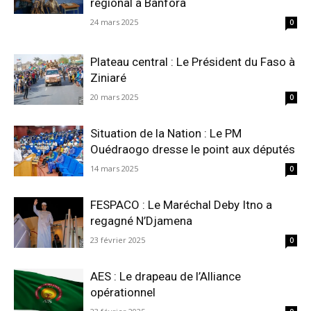
régional à Banfora
24 mars 2025
0
Plateau central : Le Président du Faso à
Ziniaré
20 mars 2025
0
Situation de la Nation : Le PM
Ouédraogo dresse le point aux députés
14 mars 2025
0
FESPACO : Le Maréchal Deby Itno a
regagné N’Djamena
23 février 2025
0
AES : Le drapeau de l’Alliance
opérationnel