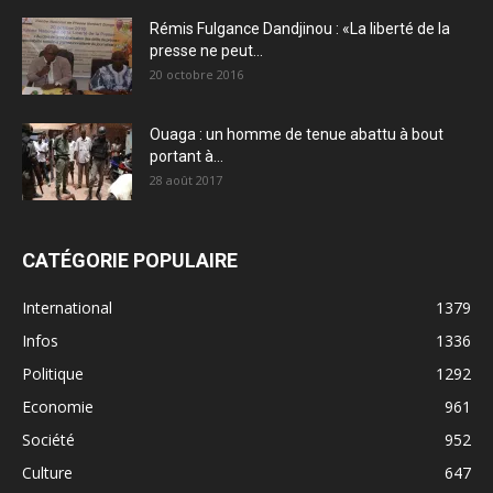
Rémis Fulgance Dandjinou : «La liberté de la
presse ne peut...
20 octobre 2016
Ouaga : un homme de tenue abattu à bout
portant à...
28 août 2017
CATÉGORIE POPULAIRE
International
1379
Infos
1336
Politique
1292
Economie
961
Société
952
Culture
647