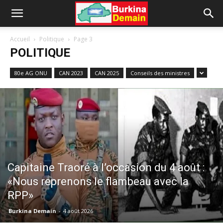
Accueil
Politique
Page 3
POLITIQUE
80e AG ONU
CAN 2023
CAN 2025
Conseils des ministres
Capitaine Traoré à l’occasion du 4 août :
«Nous reprenons le flambeau avec la
RPP»
Burkina Demain
-
4 août 2026