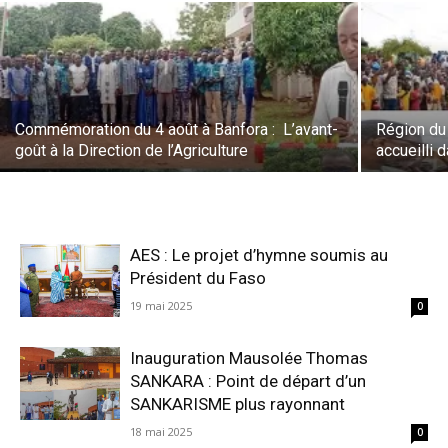
Commémoration du 4 août à Banfora : L’avant-
Région du 
goût à la Direction de l’Agriculture
accueilli 
AES : Le projet d’hymne soumis au
Président du Faso
19 mai 2025
0
Inauguration Mausolée Thomas
SANKARA : Point de départ d’un
SANKARISME plus rayonnant
18 mai 2025
0