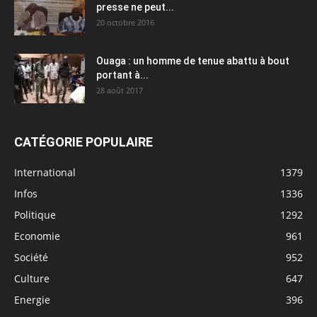
presse ne peut...
20 octobre 2016
Ouaga : un homme de tenue abattu à bout
portant à...
28 août 2017
CATÉGORIE POPULAIRE
International
1379
Infos
1336
Politique
1292
Economie
961
Société
952
Culture
647
Energie
396