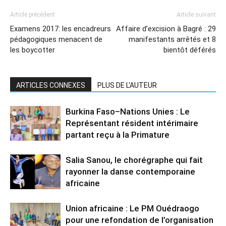
Article précédent
Article suivant
Examens 2017: les encadreurs
Affaire d’excision à Bagré : 29
pédagogiques menacent de
manifestants arrêtés et 8
les boycotter
bientôt déférés
ARTICLES CONNEXES
PLUS DE L'AUTEUR
Burkina Faso–Nations Unies : Le
Représentant résident intérimaire
partant reçu à la Primature
Salia Sanou, le chorégraphe qui fait
rayonner la danse contemporaine
africaine
Union africaine : Le PM Ouédraogo
pour une refondation de l’organisation