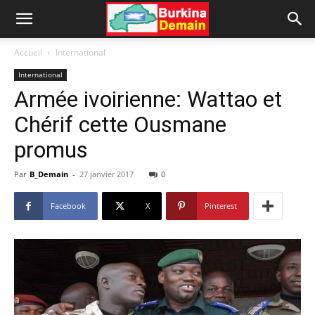
Accueil
International
International
Armée ivoirienne: Wattao et
Chérif cette Ousmane
promus
Par
B_Demain
-
27 janvier 2017
0
Facebook
X
Pinterest