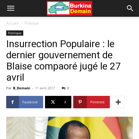
Accueil
Politique
Politique
Insurrection Populaire : le
dernier gouvernement de
Blaise compaoré jugé le 27
avril
Par
B_Demain
-
11 avril 2017
0
Facebook
X
Pinterest