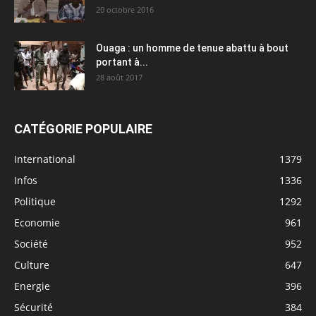
20 octobre 2016
Ouaga : un homme de tenue abattu à bout
portant à...
28 août 2017
CATÉGORIE POPULAIRE
International
1379
Infos
1336
Politique
1292
Economie
961
Société
952
Culture
647
Energie
396
Sécurité
384