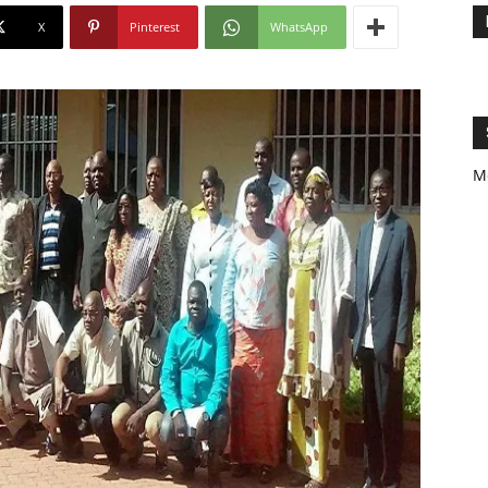
X
Pinterest
WhatsApp
M