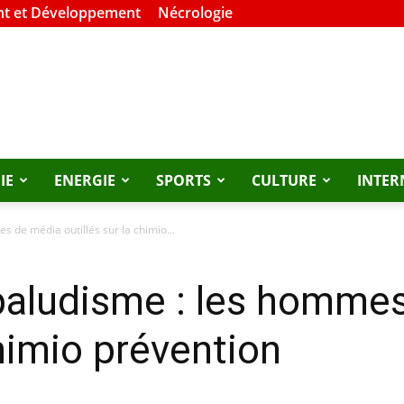
t et Développement
Nécrologie
IE
ENERGIE
SPORTS
CULTURE
INTER
s de média outillés sur la chimio...
 paludisme : les homme
chimio prévention