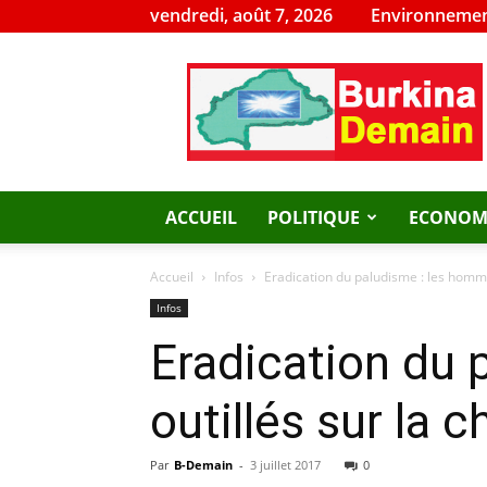
vendredi, août 7, 2026
Environnemen
Burkina
Demain
ACCUEIL
POLITIQUE
ECONOM
Accueil
Infos
Eradication du paludisme : les homme
Infos
Eradication du
outillés sur la 
Par
B-Demain
-
3 juillet 2017
0