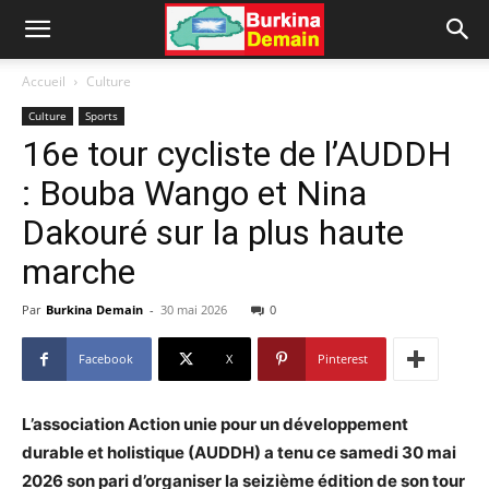
Accueil
Culture
Culture
Sports
16e tour cycliste de l’AUDDH
: Bouba Wango et Nina
Dakouré sur la plus haute
marche
Par
Burkina Demain
-
30 mai 2026
0
Facebook
X
Pinterest
L’association Action unie pour un développement
durable et holistique (AUDDH) a tenu ce samedi 30 mai
2026 son pari d’organiser la seizième édition de son tour