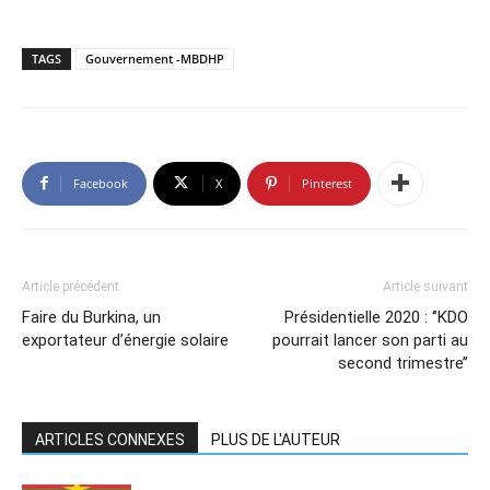
TAGS
Gouvernement -MBDHP
Facebook
X
Pinterest
Article précédent
Article suivant
Faire du Burkina, un
Présidentielle 2020 : ‘’KDO
exportateur d’énergie solaire
pourrait lancer son parti au
second trimestre’’
ARTICLES CONNEXES
PLUS DE L'AUTEUR