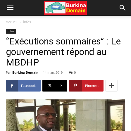
Accueil
Infos
Infos
‘’Exécutions sommaires’’ : Le
gouvernement répond au
MBDHP
Par
Burkina Demain
-
14 mars 2019
0
Facebook
X
Pinterest