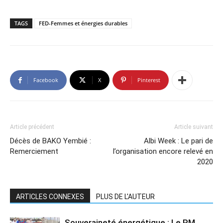
TAGS
FED-Femmes et énergies durables
Facebook
X
Pinterest
Article précédent
Article suivant
Décès de BAKO Yembié :
Albi Week : Le pari de
Remerciement
l’organisation encore relevé en
2020
ARTICLES CONNEXES
PLUS DE L'AUTEUR
Souveraineté énergétique : Le PM