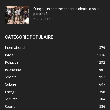
Ouaga : un homme de tenue abattu à bout
portant à...
28 août 2017
CATÉGORIE POPULAIRE
International
1379
Infos
1336
Politique
1292
Economie
961
Société
952
Culture
647
Energie
396
Sécurité
384
Sports
359