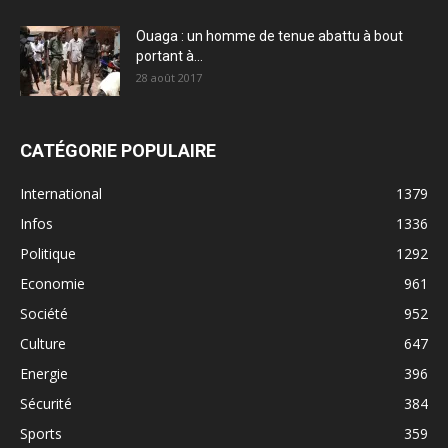
Ouaga : un homme de tenue abattu à bout
portant à...
28 août 2017
CATÉGORIE POPULAIRE
International
1379
Infos
1336
Politique
1292
Economie
961
Société
952
Culture
647
Energie
396
Sécurité
384
Sports
359