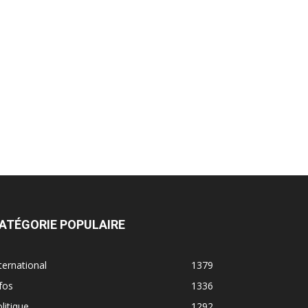
ATÉGORIE POPULAIRE
ternational
1379
fos
1336
litique
1292