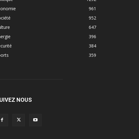
conomie
961
ciété
952
lture
647
ergie
396
curité
384
orts
359
UIVEZ NOUS