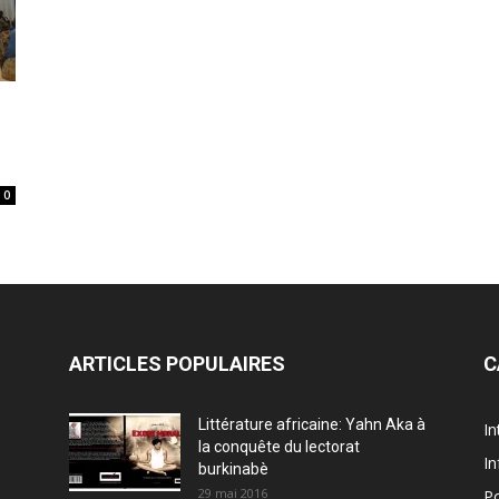
0
ARTICLES POPULAIRES
C
Littérature africaine: Yahn Aka à
In
la conquête du lectorat
In
burkinabè
29 mai 2016
Po