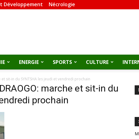
et Développement
Nécrologie
IE
ENERGIE
SPORTS
CULTURE
INTER
sit-in du SYNTSHA les jeudi et vendredi prochain
RAOGO: marche et sit-in du
endredi prochain
M