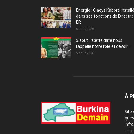
Energie : Gladys Kaboré install
dans ses fonctions de Directri
ER
6 août 2026
5 août : ”Cette date nous
rappelle notre rôle et devoir...
5 août 2026
À 
Site
ques
infra
- Em