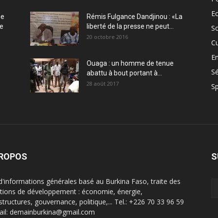
E
ée
Rémis Fulgance Dandjinou : «La
ce
liberté de la presse ne peut...
So
20 octobre 2016
Cu
En
Ouaga : un homme de tenue
Sé
abattu à bout portant à...
28 août 2017
Sp
PROPOS
S
 d'informations générales basé au Burkina Faso, traite des
tions de développement : économie, énergie,
structures, gouvernance, politique,... Tel.: +226 70 33 96 59
ail: demainburkina@gmail.com