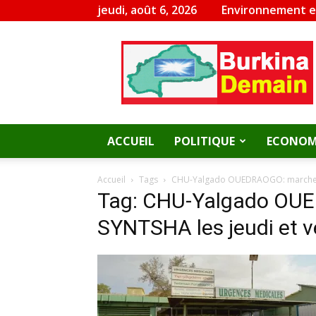
jeudi, août 6, 2026
Environnement 
Burkina
Demain
ACCUEIL
POLITIQUE
ECONOM
Accueil
Tags
CHU-Yalgado OUEDRAOGO: marche et 
Tag: CHU-Yalgado OUED
SYNTSHA les jeudi et v