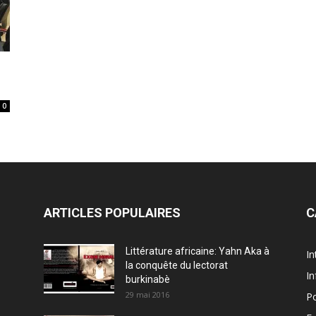
0
ARTICLES POPULAIRES
C
Littérature africaine: Yahn Aka à
In
la conquête du lectorat
In
burkinabè
29 mai 2016
Po