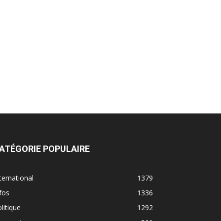
ATÉGORIE POPULAIRE
ternational
1379
fos
1336
litique
1292