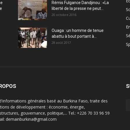
E
ée
Rémis Fulgance Dandjinou : «La
ce
liberté de la presse ne peut...
So
20 octobre 2016
Cu
En
Ouaga : un homme de tenue
Sé
abattu à bout portant à...
28 août 2017
Sp
PROPOS
S
 d'informations générales basé au Burkina Faso, traite des
tions de développement : économie, énergie,
structures, gouvernance, politique,... Tel.: +226 70 33 96 59
ail: demainburkina@gmail.com