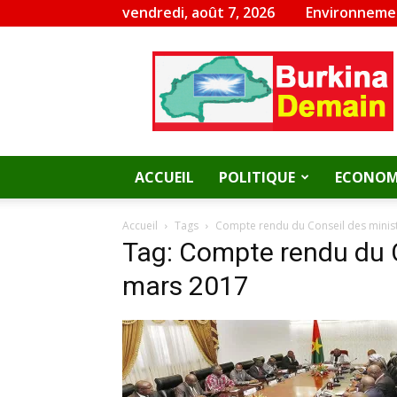
vendredi, août 7, 2026
Environneme
Burkina
Demain
ACCUEIL
POLITIQUE
ECONOM
Accueil
Tags
Compte rendu du Conseil des minis
Tag: Compte rendu du C
mars 2017