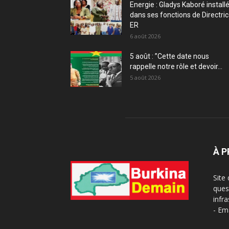
Energie : Gladys Kaboré install
dans ses fonctions de Directri
ER
6 août 2026
5 août : ”Cette date nous
rappelle notre rôle et devoir...
5 août 2026
À 
Site
ques
infra
- Em