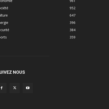
conomie
961
ciété
952
lture
647
ergie
396
curité
384
orts
359
UIVEZ NOUS