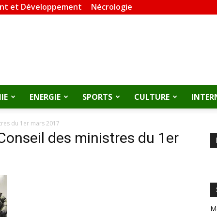
nt et Développement
Nécrologie
IE
ENERGIE
SPORTS
CULTURE
INTER
tres du 1er mars 2017
onseil des ministres du 1er
M