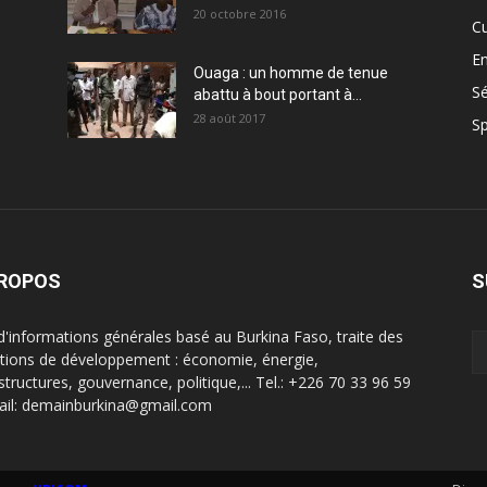
20 octobre 2016
Cu
En
Ouaga : un homme de tenue
Sé
abattu à bout portant à...
28 août 2017
Sp
PROPOS
S
 d'informations générales basé au Burkina Faso, traite des
tions de développement : économie, énergie,
structures, gouvernance, politique,... Tel.: +226 70 33 96 59
ail: demainburkina@gmail.com