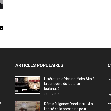
0
ARTICLES POPULAIRES
C
Littérature africaine: Yahn Aka à
In
la conquête du lectorat
In
burkinabè
29 mai 2016
Po
E
e
Rémis Fulgance Dandjinou : «La
liberté de la presse ne peut...
So