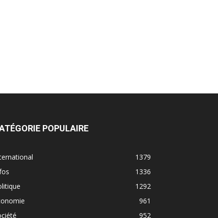
ATÉGORIE POPULAIRE
ternational
1379
fos
1336
litique
1292
conomie
961
ciété
952