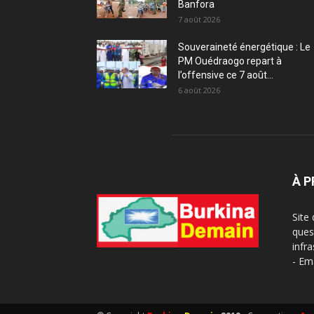
Banfora
7 août 2026
Souveraineté énergétique : Le
PM Ouédraogo repart à
l’offensive ce 7 août...
6 août 2026
À 
Site
ques
infra
- Em