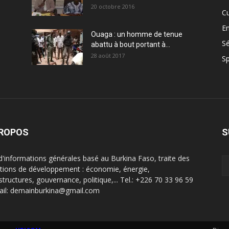
20 octobre 2016
Cu
En
Ouaga : un homme de tenue
Sé
abattu à bout portant à...
28 août 2017
Sp
PROPOS
S
 d'informations générales basé au Burkina Faso, traite des
tions de développement : économie, énergie,
structures, gouvernance, politique,... Tel.: +226 70 33 96 59
ail: demainburkina@gmail.com