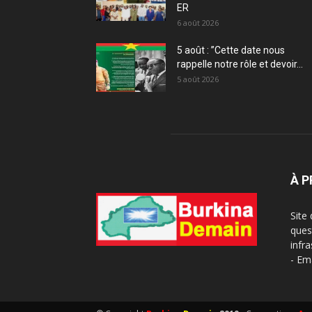
ER
6 août 2026
5 août : ”Cette date nous
rappelle notre rôle et devoir...
5 août 2026
À 
Site
ques
infra
- Em