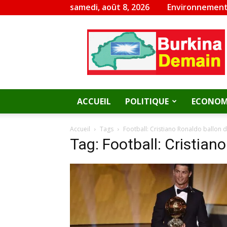
samedi, août 8, 2026
Environnement
Burkina
Demain
ACCUEIL
POLITIQUE
ECONOM
Accueil
Tags
Football: Cristiano Ronaldo ballon 
Tag: Football: Cristian