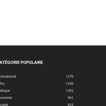
ATÉGORIE POPULAIRE
ternational
1379
fos
1336
litique
1292
conomie
961
ciété
952