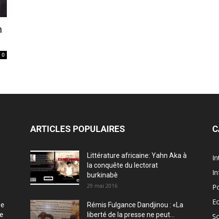
n
0
ARTICLES POPULAIRES
C
Littérature africaine: Yahn Aka à
In
la conquête du lectorat
In
burkinabè
29 mai 2016
Po
E
ée
Rémis Fulgance Dandjinou : «La
ce
liberté de la presse ne peut...
So