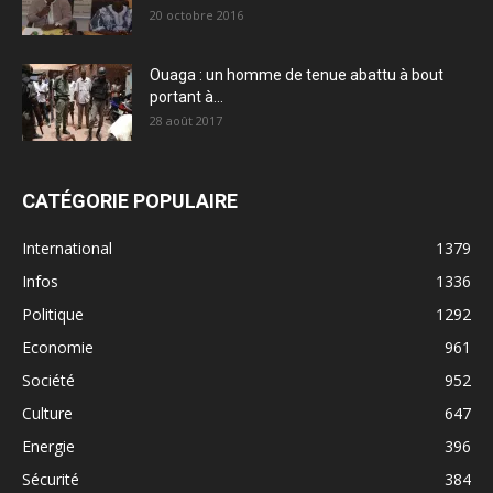
20 octobre 2016
Ouaga : un homme de tenue abattu à bout
portant à...
28 août 2017
CATÉGORIE POPULAIRE
International
1379
Infos
1336
Politique
1292
Economie
961
Société
952
Culture
647
Energie
396
Sécurité
384