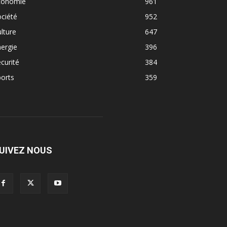
conomie
961
ciété
952
lture
647
ergie
396
curité
384
orts
359
UIVEZ NOUS