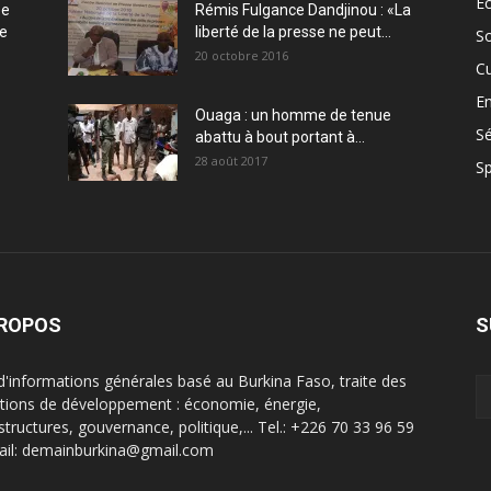
E
ée
Rémis Fulgance Dandjinou : «La
ce
liberté de la presse ne peut...
So
20 octobre 2016
Cu
En
Ouaga : un homme de tenue
Sé
abattu à bout portant à...
28 août 2017
Sp
PROPOS
S
 d'informations générales basé au Burkina Faso, traite des
tions de développement : économie, énergie,
structures, gouvernance, politique,... Tel.: +226 70 33 96 59
ail: demainburkina@gmail.com