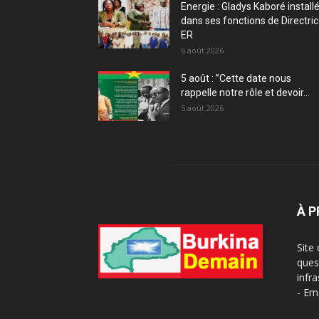
Energie : Gladys Kaboré install
dans ses fonctions de Directri
ER
6 août 2026
5 août : ”Cette date nous
rappelle notre rôle et devoir...
5 août 2026
À 
Site
ques
infra
- Em