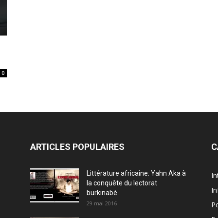
0
ARTICLES POPULAIRES
C
Littérature africaine: Yahn Aka à
In
la conquête du lectorat
In
burkinabè
29 mai 2016
Po