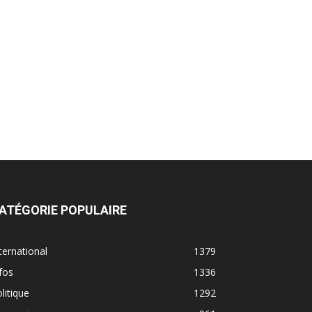
ATÉGORIE POPULAIRE
ternational
1379
fos
1336
litique
1292