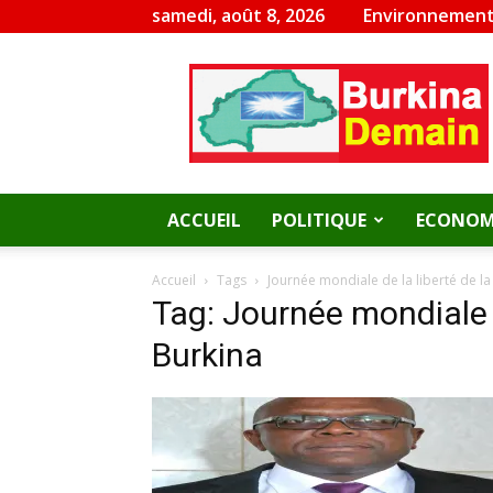
samedi, août 8, 2026
Environnement
Burkina
Demain
ACCUEIL
POLITIQUE
ECONOM
Accueil
Tags
Journée mondiale de la liberté de l
Tag: Journée mondiale d
Burkina