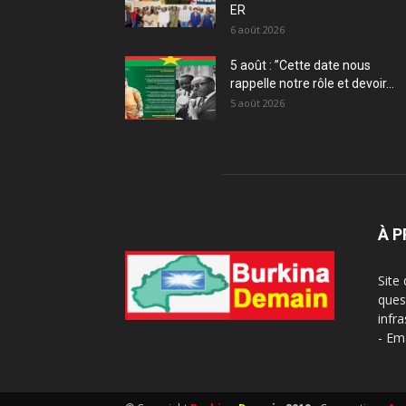
ER
6 août 2026
5 août : ”Cette date nous
rappelle notre rôle et devoir...
5 août 2026
À 
Site
ques
infra
- Em