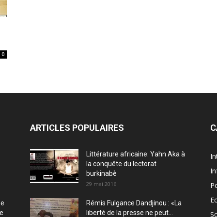
0
ARTICLES POPULAIRES
C
Littérature africaine: Yahn Aka à
In
la conquête du lectorat
In
burkinabè
29 mai 2016
Po
E
ée
Rémis Fulgance Dandjinou : «La
ce
liberté de la presse ne peut...
So