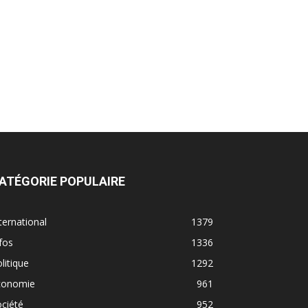
ATÉGORIE POPULAIRE
ternational
1379
fos
1336
litique
1292
conomie
961
ciété
952