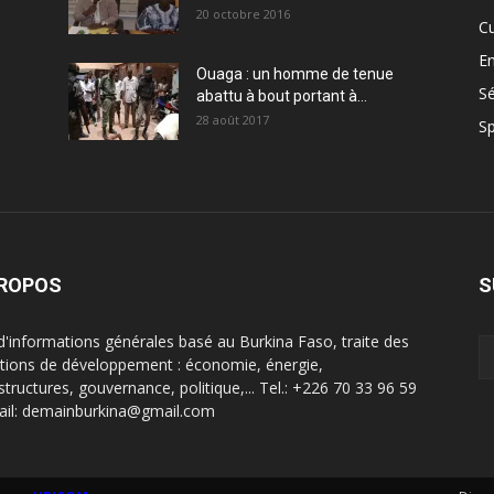
20 octobre 2016
Cu
En
Ouaga : un homme de tenue
Sé
abattu à bout portant à...
28 août 2017
Sp
PROPOS
S
 d'informations générales basé au Burkina Faso, traite des
tions de développement : économie, énergie,
structures, gouvernance, politique,... Tel.: +226 70 33 96 59
ail: demainburkina@gmail.com