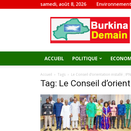
samedi, août 8, 2026
Environnement
Burkina
Demain
ACCUEIL
POLITIQUE
ECONOM
Accueil
Tags
Le Conseil d’orientation installé ; IP
Tag: Le Conseil d’orient