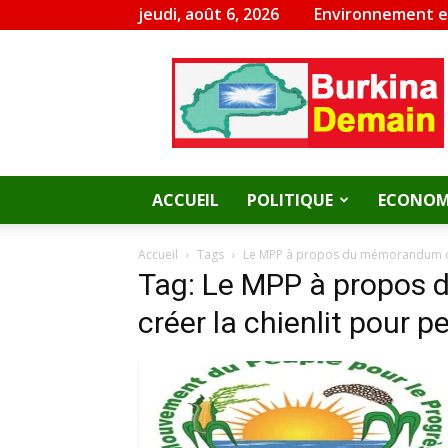
jeudi, août 6, 2026
Environnement 
Burkina
Demain
ACCUEIL
POLITIQUE
ECONOM
Accueil
Tags
Le MPP à propos du mémorandum du C
Tag: Le MPP à propos
créer la chienlit pour p