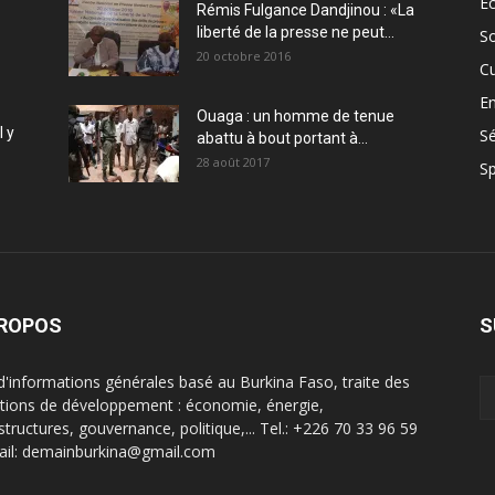
E
Rémis Fulgance Dandjinou : «La
liberté de la presse ne peut...
So
20 octobre 2016
Cu
En
Ouaga : un homme de tenue
l y
Sé
abattu à bout portant à...
28 août 2017
Sp
PROPOS
S
 d'informations générales basé au Burkina Faso, traite des
tions de développement : économie, énergie,
structures, gouvernance, politique,... Tel.: +226 70 33 96 59
ail: demainburkina@gmail.com