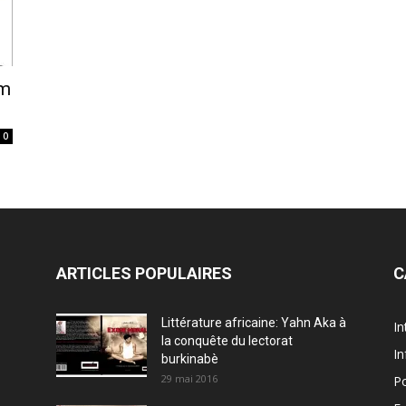
um
0
ARTICLES POPULAIRES
C
Littérature africaine: Yahn Aka à
In
la conquête du lectorat
In
burkinabè
29 mai 2016
Po