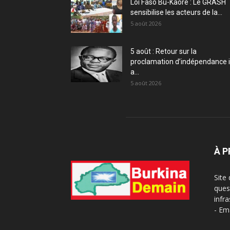
Loi Faso Bu-Kaoré : Le GRASH
sensibilise les acteurs de la...
5 août 2026
5 août : Retour sur la
proclamation d’indépendance i
a...
5 août 2026
À 
Site
ques
infra
- Em