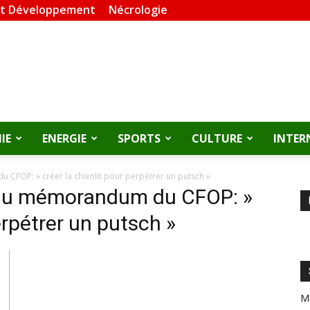
et Développement
Nécrologie
IE
ENERGIE
SPORTS
CULTURE
INTER
FOP: » créer la chienlit pour perpétrer un putsch »
 du mémorandum du CFOP: »
erpétrer un putsch »
M