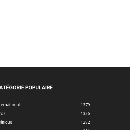
ATÉGORIE POPULAIRE
ternational
1379
fos
1336
litique
1292