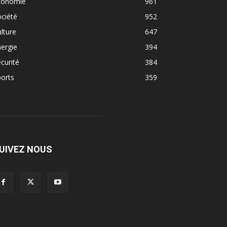
conomie
961
ciété
952
lture
647
ergie
394
curité
384
orts
359
UIVEZ NOUS